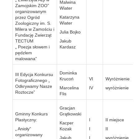
Malwina
Zamojskim ZOO”
Wiater
organizowanym
Katarzyna
przez Ogród
Wiater
Zoologiczny im. S.
Milera w Zamościu i
Julia Bojko
Fundację Zwierząt
TECTUM
Jakub
„ Poezja słowem i
Kardasz
pędzlem
malowana”
Dominka
III Edycja Konkursu
Krucoń
VI
Wyróżnienie
Fotograficznego „
Odkrywamy Nasze
Marcelina
IV
wyróżnienie
Roztocze”
Flis
Gracjan
Gminny Konkurs
Grątkowski
Plastyczny:
I
II miejsce
Kacper
„ Anioły”
Kozak
I
II
organizowany
Jakub
I
wyróżnienie