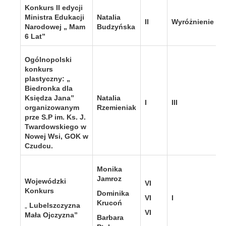
Konkurs II edycji
Ministra Edukacji
Natalia
II
Wyróżnienie
Narodowej „ Mam
Budzyńska
6 Lat”
Ogólnopolski
konkurs
plastyczny: „
Biedronka dla
Księdza Jana”
Natalia
I
III
organizowanym
Rzemieniak
prze S.P im. Ks. J.
Twardowskiego w
Nowej Wsi, GOK w
Czudcu.
Monika
Jamroz
Wojewódzki
VI
Konkurs
Dominika
VI
I
Krucoń
„
Lubelszczyzna
VI
Mała Ojczyzna”
Barbara