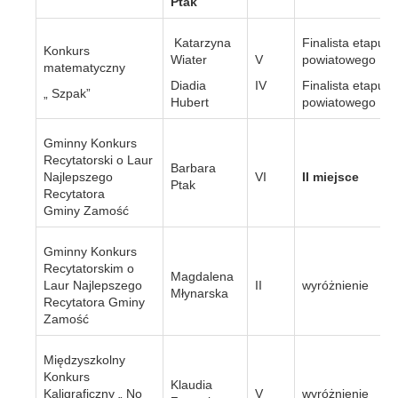
Ptak
Katarzyna
Finalista etapu
Konkurs
Wiater
V
powiatowego
matematyczny
Diadia
IV
Finalista etapu
„ Szpak”
Hubert
powiatowego
Gminny Konkurs
Recytatorski o Laur
Barbara
Najlepszego
VI
II miejsce
Ptak
Recytatora
Gminy Zamość
Gminny Konkurs
Recytatorskim o
Magdalena
Laur Najlepszego
II
wyróżnienie
Młynarska
Recytatora Gminy
Zamość
Międzyszkolny
Konkurs
Klaudia
Kaligraficzny „ No
V
wyróżnienie