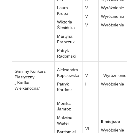
Laura
V
Wyróżnienie
Krupa
V
Wyróżnienie
Wiktoria
V
Wyróżnienie
Ślesińska
Martyna
Franczuk
Patryk
Radomski
Aleksandra
Gminny Konkurs
Kopciewska
V
Wyróżnienie
Plastyczny
„ Kartka
Patryk
I
Wyróżnienie
Wielkanocna”
Kardasz
Monika
Jamroz
Malwina
II miejsce
Wiater
VI
Wyróżnienie
Bartłomiej