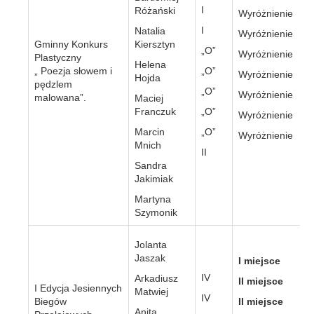
I
Różański
Wyróżnienie
I
Natalia
Wyróżnienie
Gminny Konkurs
Kiersztyn
„O”
Wyróżnienie
Plastyczny
Helena
„ Poezja słowem i
„O”
Wyróżnienie
Hojda
pędzlem
„O”
Wyróżnienie
malowana”.
Maciej
Franczuk
„O”
Wyróżnienie
Marcin
„O”
Wyróżnienie
Mnich
II
Sandra
Jakimiak
Martyna
Szymonik
Jolanta
Jaszak
I miejsce
IV
Arkadiusz
II miejsce
I Edycja Jesiennych
Matwiej
IV
Biegów
II miejsce
Anita