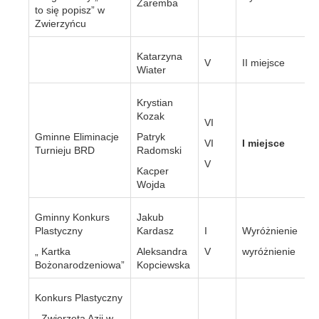
Zaremba
to się popisz” w
Zwierzyńcu
Katarzyna
V
II miejsce
Wiater
Krystian
Kozak
VI
Gminne Eliminacje
Patryk
VI
I miejsce
Turnieju BRD
Radomski
V
Kacper
Wojda
Gminny Konkurs
Jakub
Plastyczny
Kardasz
I
Wyróżnienie
„ Kartka
Aleksandra
V
wyróżnienie
Bożonarodzeniowa”
Kopciewska
Konkurs Plastyczny
„ Zwierzęta Azji w