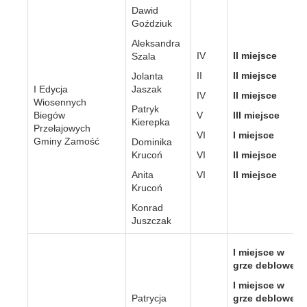
Dawid
Goździuk
Aleksandra
IV
II miejsce
Szala
II
II miejsce
Jolanta
I Edycja
Jaszak
IV
II miejsce
Wiosennych
Patryk
Biegów
V
III miejsce
Kierepka
Przełajowych
VI
I miejsce
Gminy Zamość
Dominika
Krucoń
VI
II miejsce
Anita
VI
II miejsce
Krucoń
Konrad
Juszczak
I miejsce w
grze deblowej
I miejsce w
Patrycja
grze deblowej