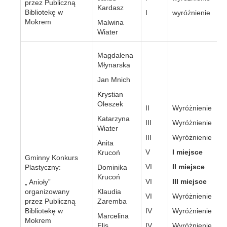
przez Publiczną
Kardasz
Bibliotekę w
I
wyróżnienie
Mokrem
Malwina
Wiater
Magdalena
Młynarska
Jan Mnich
Krystian
Oleszek
II
Wyróżnienie
Katarzyna
III
Wyróżnienie
Wiater
III
Wyróżnienie
Anita
V
I miejsce
Krucoń
Gminny Konkurs
VI
II miejsce
Plastyczny:
Dominika
Krucoń
VI
III miejsce
„ Anioły”
organizowany
Klaudia
VI
Wyróżnienie
przez Publiczną
Zaremba
Bibliotekę w
IV
Wyróżnienie
Marcelina
Mokrem
Flis
IV
Wyróżnienie