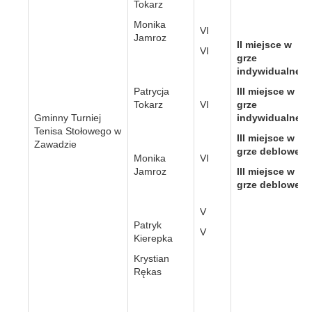
Tokarz
Monika
VI
Jamroz
II miejsce w
VI
grze
indywidualnej
Patrycja
III miejsce w
Tokarz
VI
grze
Gminny Turniej
indywidualnej
Tenisa Stołowego w
III miejsce w
Zawadzie
grze deblowej
Monika
VI
Jamroz
III miejsce w
grze deblowej
V
Patryk
V
Kierepka
Krystian
Rękas