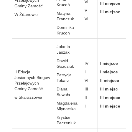
Przełajowych
VI
III miejsce
Krucoń
Gminy Zamość
V
III miejsce
Matyna
W Żdanowie
Franczuk
VI
Dominika
Krucoń
Jolanta
Jaszak
Dawid
IV
I miejsce
Gożdziuk
II Edycja
I
I miejsce
Patrycja
Jesiennych Biegów
Tokarz
VI
II miejsce
Przełajowych
Gminy Zamość
Diana
III
III miejsc
Suwała
w Skaraszowie
II
III miejsce
Magdalena
I
III miejsce
Młynarska
Krystian
Peczeniuk