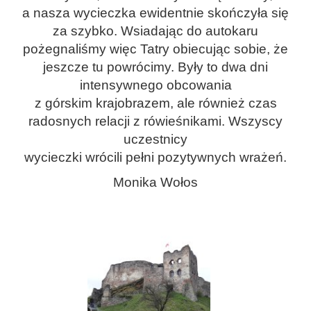
a
nasza wycieczka
ewidentnie skończył
a
się
za szybko.
Wsiadając do autokaru
p
ożegnaliśmy
więc
Tatry obiecując sobie, że
jeszcze tu powrócimy. Były to
dwa
dni
intensywnego obcowania
z
górskim
krajobrazem,
ale również
czas
radosnych relacji z
rówieśnikami
.
Wszyscy
uczestnicy
wycieczki
wrócili
pełni
pozytywnych
wrażeń.
Monika Wołos