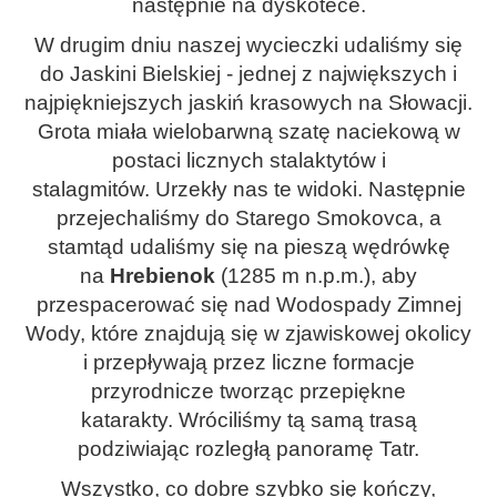
następnie na dyskotece.
W drugim dniu
naszej wycieczki udaliśmy się
do
Jaskini
Bielsk
iej
- jedn
ej
z największych i
najpiękniejszych jaskiń krasowych na Słowacji.
Grota m
iał
a wielobarwną szatę naciekową w
postaci licznych stalaktytów i
stalagmitów.
Urzekły nas te widoki. Następnie
przejechaliśmy do Starego Smokovca, a
stamtąd udaliśmy się na pieszą wędrówkę
na
Hrebienok
(1285 m n.p.m.), aby
przespacerować się nad Wodospady Zimnej
Wody,
które
znajdują się w zjawiskowej okolicy
i przepływają przez liczne formacje
przyrodnicze tworząc przepiękne
katarakty.
Wróciliśmy tą samą trasą
podziwiając rozległą panoramę Tatr.
Wszystko,
co dobre szybko się kończy,