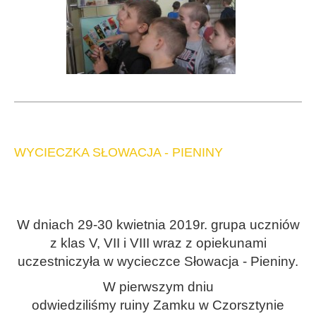
WYCIECZKA SŁOWACJA - PIENINY
W dniach 29-30 kwietnia 2019r. grupa uczniów
z klas V, VII i VIII wraz z opiekunami
uczestniczyła w wycieczce Słowacja - Pieniny.
W pierwszym dniu
odwiedziliśmy
ruiny
Zam
ku
w
Czorsztynie