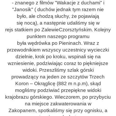
-
znanego z filmów "Wakacje z duchami" i
"Janosik" ( duchów jednak tym razem nie
było,
ale chodzą słuchy, że pojawiają
się
nocą),
a następnie udaliśmy się w
rejs
statkiem
po
Zalewie
Czorsztyńskim.
Kolejnym
punktem naszego programu
była
wędr
ówka
po
Pieninach.
W
raz z
przewodnikiem wszyscy uczestnicy wycieczki
dzielnie, krok po kroku, wspinali się na
wzniesienie, podziwiając coraz to piękniejsze
widoki.
P
rzesz
liśmy
szlak górski
prowadzący
na jeden ze szczytów Trzech
Koron – Okrąglicę (882 m n.p.m), skąd
mogliśmy
podziwia
ć
przepiękne widoki
krajobrazu górskiego.
Wieczorem, po przybyciu
na miejsce zakwaterowania w
Zakopanem,
spotkaliśmy się przy ognisku, a