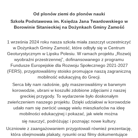
Od plonów ziemi do plonów nauki
Szkoła Podstawowa im. Księdza Jana Twardowskiego w
Borowinie Sitanieckiej na Dożynkach Gminy Zamość
1 września 2024 roku nasza szkoła miała zaszczyt uczestniczyć
w Dożynkach Gminy Zamość, które odbyły się w Centrum
Geoturystycznym w Lipsku Polesiu. W ramach projektu „Rozwój
wyobraźni przestrzennej”, dofinansowanego z programu
Fundusze Europejskie dla Rozwoju Społecznego 2021-2027
(FERS), przygotowaliśmy stoisko promujące naszą zagraniczną
mobilność edukacyjną do Grecji.
Serca biły nam radośnie, gdy maszerowaliśmy w barwnym
korowodzie, ubrani w koszulki zdobione zdjęciami z naszej
greckiej przygody. To wydarzenie było doskonałym
zwieńczeniem naszego projektu. Dzięki udziałowi w korowodzie
udało nam się zwrócić uwagę wielu mieszkańców na ideę
mobilności edukacyjnej i pokazać, jak wiele można
się nauczyć, podróżując i poznając nowe kultury.
Uczniowie z zaangażowaniem przygotowali również prezentację,
która obejmowała plakaty, rysunki oraz filmy dokumentujące