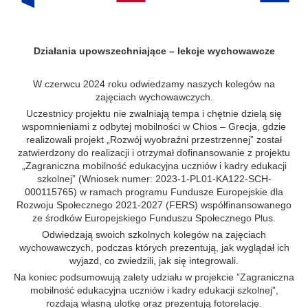
Działania upowszechniające – lekcje wychowawcze
W czerwcu 2024 roku odwiedzamy naszych kolegów na
zajęciach wychowawczych.
Uczestnicy projektu nie zwalniają tempa i chętnie dzielą się
wspomnieniami z odbytej mobilności w Chios – Grecja, gdzie
realizowali projekt „Rozwój wyobraźni przestrzennej” został
zatwierdzony do realizacji i otrzymał dofinansowanie z projektu
„Zagraniczna mobilność edukacyjna uczniów i kadry edukacji
szkolnej” (Wniosek numer: 2023-1-PL01-KA122-SCH-
000115765) w ramach programu Fundusze Europejskie dla
Rozwoju Społecznego 2021-2027 (FERS) współfinansowanego
ze środków Europejskiego Funduszu Społecznego Plus.
Odwiedzają swoich szkolnych kolegów na zajęciach
wychowawczych, podczas których prezentują, jak wyglądał ich
wyjazd, co zwiedzili, jak się integrowali.
Na koniec podsumowują zalety udziału w projekcie ”Zagraniczna
mobilność edukacyjna uczniów i kadry edukacji szkolnej”,
rozdają własną ulotkę oraz prezentują fotorelację.