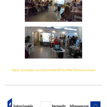
https://youtube.com/shorts/fdndFKrcHkk?feature=share