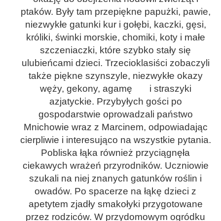
ptaków. Były tam przepiękne papużki, pawie,
niezwykłe gatunki kur i gołębi, kaczki, gęsi,
króliki, świnki morskie, chomiki, koty i małe
szczeniaczki, które szybko stały się
ulubieńcami dzieci. Trzecioklasiści zobaczyli
także piękne szynszyle, niezwykłe okazy
węży, gekony, agamę i straszyki
azjatyckie. Przybyłych gości po
gospodarstwie oprowadzali państwo
Mnichowie wraz z Marcinem, odpowiadając
cierpliwie i interesująco na wszystkie pytania.
Pobliska łąka również przyciągnęła
ciekawych wrażeń przyrodników. Uczniowie
szukali na niej znanych gatunków roślin i
owadów. Po spacerze na łąkę dzieci z
apetytem zjadły smakołyki przygotowane
przez rodziców. W przydomowym ogródku